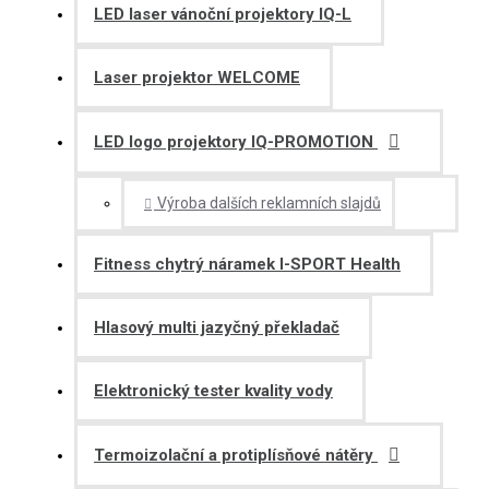
LED laser vánoční projektory IQ-L
Laser projektor WELCOME
LED logo projektory IQ-PROMOTION
Výroba dalších reklamních slajdů
Fitness chytrý náramek I-SPORT Health
Hlasový multi jazyčný překladač
Elektronický tester kvality vody
Termoizolační a protiplísňové nátěry