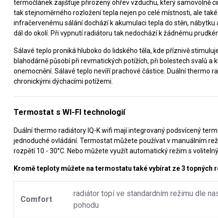
termočlánek zajišťuje přirozený ohřev vzduchu, který samovolně 
tak stejnoměrného rozložení tepla nejen po celé místnosti, ale také
infračervenému sálání dochází k akumulaci tepla do stěn, nábytku 
dál do okolí. Při vypnutí radiátoru tak nedochází k žádnému prudké
Sálavé teplo proniká hluboko do lidského těla, kde příznivě stimulu
blahodárně působí při revmatických potížích, při bolestech svalů a 
onemocnění. Sálavé teplo nevíří prachové částice. Duální thermo radi
chronickými dýchacími potížemi.
Termostat s WI-FI technologií
Duální thermo radiátory IQ-K wifi mají integrovaný podsvícený term
jednoduché ovládání. Termostat můžete používat v manuálním rež
rozpětí 10 - 30°C. Nebo můžete využít automatický režim s volit
Kromě teploty můžete na termostatu také vybírat ze 3 topných r
radiátor topí ve standardním režimu dle na
Comfort
pohodu