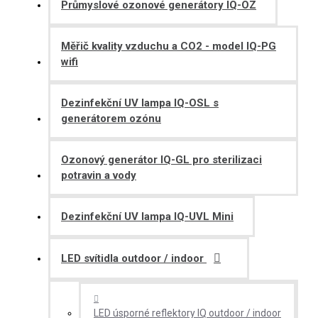
Průmyslové ozonové generátory IQ-OZ
Měřič kvality vzduchu a CO2 - model IQ-PG
wifi
Dezinfekční UV lampa IQ-OSL s
generátorem ozónu
Ozonový generátor IQ-GL pro sterilizaci
potravin a vody
Dezinfekční UV lampa IQ-UVL Mini
LED svítidla outdoor / indoor
LED úsporné reflektory IQ outdoor / indoor