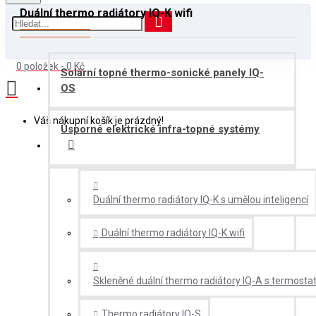
Duální thermo radiátory IQ-K wifi
0 položek - 0 Kč
Solární topné thermo-sonické panely IQ-
OS
Váš nákupní košík je prázdný!
Úsporné elektrické infra-topné systémy
Duální thermo radiátory IQ-K s umělou inteligencí
Duální thermo radiátory IQ-K wifi
Skleněné duální thermo radiátory IQ-A s termosta
Thermo radiátory IQ-S