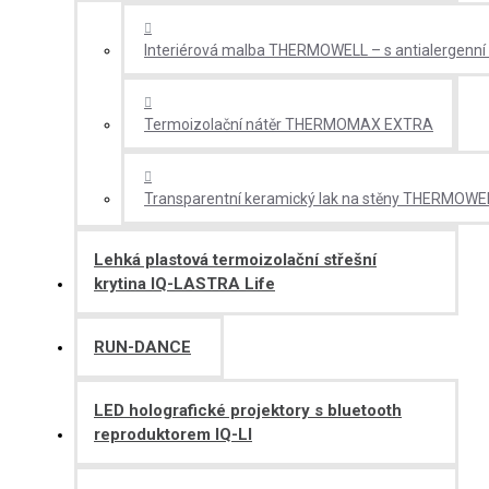
Interiérová malba THERMOWELL – s antialergenní a 
Termoizolační nátěr THERMOMAX EXTRA
Transparentní keramický lak na stěny THERMOWE
Lehká plastová termoizolační střešní
krytina IQ-LASTRA Life
RUN-DANCE
LED holografické projektory s bluetooth
reproduktorem IQ-LI