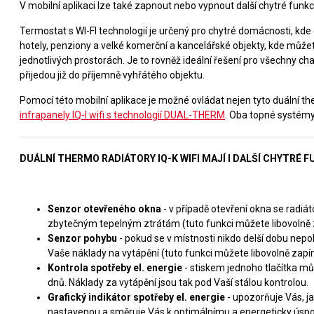
V mobilní aplikaci lze také zapnout nebo vypnout další chytré funkce
Termostat s WI-FI technologií je určený pro chytré domácnosti, kde
hotely, penziony a velké komerční a kancelářské objekty, kde může
jednotlivých prostorách. Je to rovněž ideální řešení pro všechny ch
přijedou již do příjemně vyhřátého objektu.
Pomocí této mobilní aplikace je možné ovládat nejen tyto duální the
infrapanely IQ-I wifi s technologií DUAL-THERM
. Oba topné systémy 
DUÁLNÍ THERMO RADIÁTORY IQ-K WIFI MAJÍ I DALŠÍ CHYTRÉ F
Senzor otevřeného okna
- v případě otevření okna se radi
zbytečným tepelným ztrátám (tuto funkci můžete libovolně 
Senzor pohybu
- pokud se v místnosti nikdo delší dobu nepo
Vaše náklady na vytápění (tuto funkci můžete libovolně zapí
Kontrola spotřeby el. energie
- stiskem jednoho tlačítka mů
dnů. Náklady za vytápění jsou tak pod Vaší stálou kontrolou.
Grafický indikátor spotřeby el. energie
- upozorňuje Vás, j
nastavenou a směruje Vás k optimálnímu a energeticky úspo