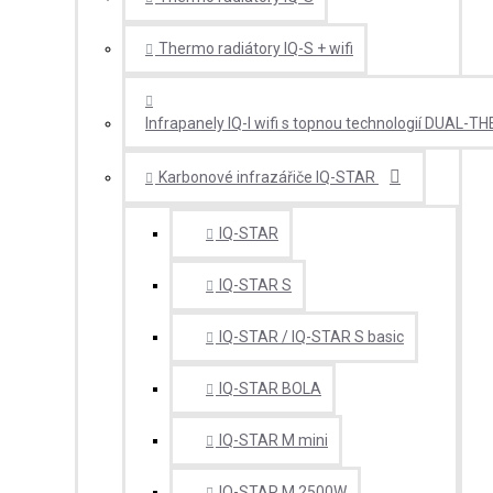
Thermo radiátory IQ-S + wifi
Infrapanely IQ-I wifi s topnou technologií DUAL-T
Karbonové infrazářiče IQ-STAR
IQ-STAR
IQ-STAR S
IQ-STAR / IQ-STAR S basic
IQ-STAR BOLA
IQ-STAR M mini
IQ-STAR M 2500W