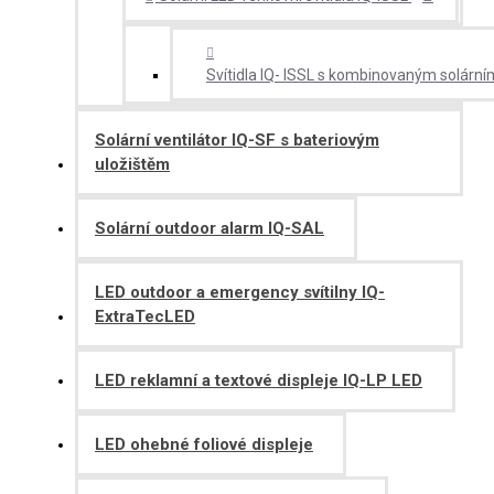
Svítidla IQ- ISSL s kombinovaným solární
Solární ventilátor IQ-SF s bateriovým
uložištěm
Solární outdoor alarm IQ-SAL
LED outdoor a emergency svítilny IQ-
ExtraTecLED
LED reklamní a textové displeje IQ-LP LED
LED ohebné foliové displeje