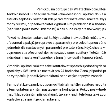
Perličkou na dortu je pak WIFI technologie, k
Android nebo IOS. Stačí instalovat volně dostupnou aplikaci do Vaš
aktuální teplotu v místnosti, kde je radiátor instalován, můžete zvý
topný režimů, případně radiátor vypnout. Pro přehlednost a snadnou
(například podle názvu místnosti) a pak bude vždy přesně vědět, jak 
Pokud nechcete nastavovat každý radiátor individuálně, můžete v a
přesunout a pak již jen upravovat parametry pro celou topnou zón
jednotně, dle nastavených parametrů pro tuto zónu. Když chcete v d
pojmenovat a přesunout do nich požadované radiátory. Totéž můžete
individuální nastavení topného režimu (individuální topnou zónu).
V mobilní aplikaci můžete také kontrolovat spotřebu jednotlivých r
spotřeby v KW. Limit lze nastavit pro 24 hod nebo 7 dnů, případně 
na vytápění u jednotlivých radiátorů nebo celých topných zónách.
Termostat lze uzamknout pomocí tlačítek na těle radiátoru nebo t
s termostatem a v něm nastavenými hodnotami. Pokud poskytnete p
(například rodinným příslušníkům), tak se v jejich telefonu také z
kontrolovat a měnit jejich nastavení.