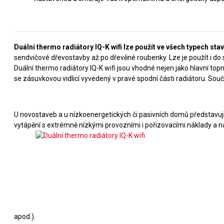
Duální thermo radiátory IQ-K wifi lze použít ve všech typech sta
sendvičové dřevostavby až po dřevěné roubenky. Lze je použít i d
Duální thermo radiátory IQ-K wifi jsou vhodné nejen jako hlavní topn
se zásuvkovou vidlicí vyvedený v pravé spodní části radiátoru. Souč
U novostaveb a u nízkoenergetických či pasivních domů představují
vytápění s extrémně nízkými provozními i pořizovacími náklady a n
apod.).