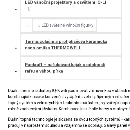
LED vánoční projektory a osvětlení IQ-LI
LED světelné vánoční figurky
Termoizolační a protiplísňová keramická
nano omítka THERMOWELL
Packraft – nafukovací kajak s odolností
raftu a váhou pírka
Duální thermo radiátory IQ-K wifi jsou inovativní novinkou v oblasti
kombinující klasické konvenční vytápění s velmi příjemným infrače
topný systém s velmi rychlým teplotním nárůstem, vytvářející napro
mírně zaoblenými křivkami. Kombinace lesklé bílé barvy s matným k
Duální topná technologie je složena ze dvou topných systémů - 
pracují v naprostém souladu a vzájemně se doplňují. Sálavý panel v