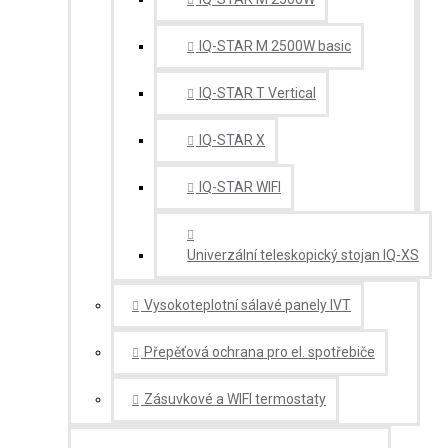
IQ-STAR M 2500W basic
IQ-STAR T Vertical
IQ-STAR X
IQ-STAR WIFI
Univerzální teleskopický stojan IQ-XS
Vysokoteplotní sálavé panely IVT
Přepěťová ochrana pro el. spotřebiče
Zásuvkové a WIFI termostaty