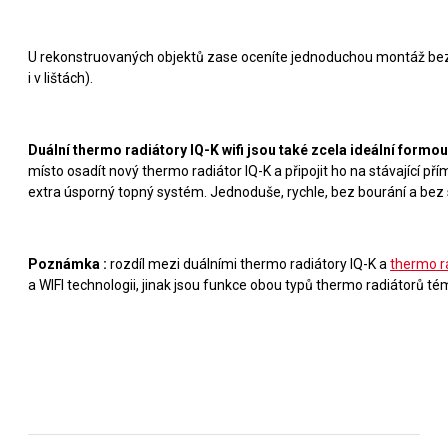
U rekonstruovaných objektů zase oceníte jednoduchou montáž bez 
i v lištách).
Duální thermo radiátory IQ-K wifi jsou také zcela ideální for
místo osadít nový thermo radiátor IQ-K a připojit ho na stávající p
extra úsporný topný systém. Jednoduše, rychle, bez bourání a bez 
Poznámka :
rozdíl mezi duálními thermo radiátory IQ-K a
thermo r
a WIFI technologii, jinak jsou funkce obou typů thermo radiátorů tém