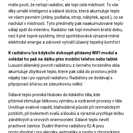
máte pocit, že netopí radiátor, ale topí celá místnost. To vše
díky umělé inteligenci a sálavé složce, která akumuluje teplo
ve všem pevném (stěny, podlaha, strop, nábytek, apod.), co se
nachází v místnosti. Tyto předměty pak naakumulované teplo
sálají zpět do interiéru. Radiátor tak topí mnohem kratší dobu,
než-li jiné topné systémy, čímž spotřebovává výrazně méně
elektrické energie a zároveň vytváří úžasný tepelný komfort.
K radiátoru lze kdykoliv dokoupit přídavný WIFI modul a
ovládat ho pak na dálku přes mobilní telefon nebo tablet
.
Luxusní skleněný povrch radiátoru z černého tvrzeného skla
akumuluje zbytkové teplo, které pak sálá do prostoru ještě
nějaký čas i po vypnutí radiátoru. Radiátory se dodávají s
připojovací šňůrou se zásuvkovou vidlicí.
Sálavé teplo proniká hluboko do lidského těla, kde
příznivě stimuluje látkovou výměnu a ozdravné procesy v těle.
Uvolňuje svalové napětí, blahodárně působí při revmatických
potížích, při bolestech svalů a kloubů a výrazně urychluje léčbu
zánětlivých a virových onemocnění. Sálavé teplo nevíří
prachové částice. Duální thermo radiátory IQ-A jsou
proto vhodné i pro alergiky, astmatiky a osoby s chronickými