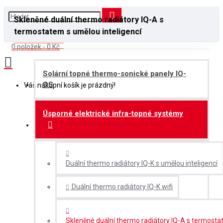
Skleněné duální thermo radiátory IQ-A s
termostatem s umělou inteligencí
0 položek - 0 Kč
Solární topné thermo-sonické panely IQ-
OS
Váš nákupní košík je prázdný!
Úsporné elektrické infra-topné systémy
Duální thermo radiátory IQ-K s umělou inteligencí
Duální thermo radiátory IQ-K wifi
Skleněné duální thermo radiátory IQ-A s termosta