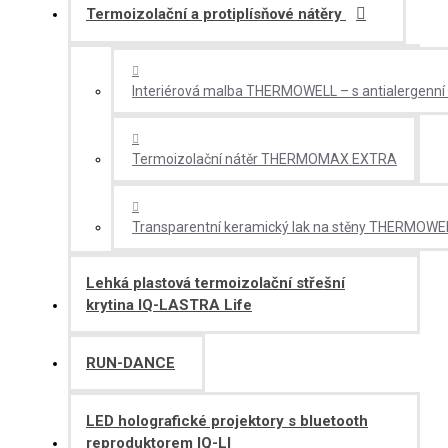
Termoizolační a protiplísňové nátěry
Interiérová malba THERMOWELL – s antialergenní a 
Termoizolační nátěr THERMOMAX EXTRA
Transparentní keramický lak na stěny THERMOWE
Lehká plastová termoizolační střešní
krytina IQ-LASTRA Life
RUN-DANCE
LED holografické projektory s bluetooth
reproduktorem IQ-LI