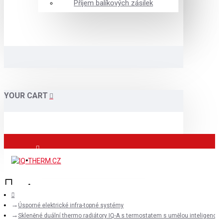
Příjem balíkových zásilek
YOUR CART
Přihlášení
Registrace
Menu
Úsporné elektrické infra-topné systémy
Skleněné duální thermo radiátory IQ-A s termostatem s umělou inteligencí