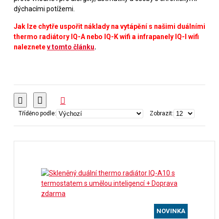
dýchacími potížemi.
Jak lze chytře uspořit náklady na vytápění s našimi duálními
thermo radiátory IQ-A nebo IQ-K wifi a infrapanely IQ-I wifi
naleznete
v tomto článku
.
Tříděno podle:
Zobrazit:
NOVINKA