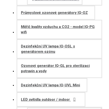
Průmyslové ozonové generátory IQ-OZ
Měřič kvality vzduchu a CO2 - model IQ-PG
wifi
Dezinfekční UV lampa IQ-OSL s
generátorem ozónu
Ozonový generátor IQ-GL pro sterilizaci
potravin a vody
Dezinfekční UV lampa IQ-UVL Mini
LED svítidla outdoor / indoor