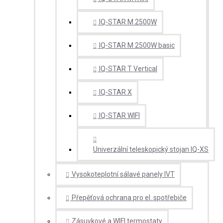
IQ-STAR M 2500W
IQ-STAR M 2500W basic
IQ-STAR T Vertical
IQ-STAR X
IQ-STAR WIFI
Univerzální teleskopický stojan IQ-XS
Vysokoteplotní sálavé panely IVT
Přepěťová ochrana pro el. spotřebiče
Zásuvkové a WIFI termostaty