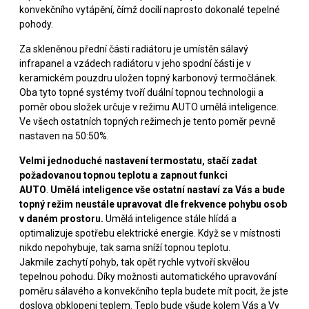
konvekčního vytápění, čímž docílí naprosto dokonalé tepelné
pohody.
Za skleněnou přední části radiátoru je umístěn sálavý
infrapanel a vzádech radiátoru v jeho spodní části je v
keramickém pouzdru uložen topný karbonový termočlánek.
Oba tyto topné systémy tvoří duální topnou technologii a
poměr obou složek určuje v režimu AUTO umělá inteligence.
Ve všech ostatních topných režimech je tento poměr pevně
nastaven na 50:50%.
Velmi jednoduché nastavení termostatu, stačí zadat
požadovanou topnou teplotu a zapnout funkci
AUTO
.
Umělá inteligence vše ostatní nastaví za Vás a bude
topný režim neustále upravovat dle frekvence pohybu osob
v daném prostoru.
Umělá inteligence stále hlídá a
optimalizuje spotřebu elektrické energie. Když se v místnosti
nikdo nepohybuje, tak sama sníží topnou teplotu.
Jakmile zachytí pohyb, tak opět rychle vytvoří skvělou
tepelnou pohodu. Díky možnosti automatického upravování
poměru sálavého a konvekčního tepla budete mít pocit, že jste
doslova obklopeni teplem. Teplo bude všude kolem Vás a Vy