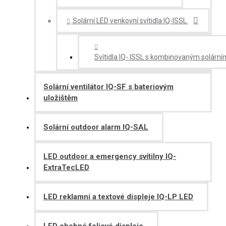
Solární LED venkovní svítidla IQ-ISSL
Svítidla IQ- ISSL s kombinovaným solární
Solární ventilátor IQ-SF s bateriovým
uložištěm
Solární outdoor alarm IQ-SAL
LED outdoor a emergency svítilny IQ-
ExtraTecLED
LED reklamní a textové displeje IQ-LP LED