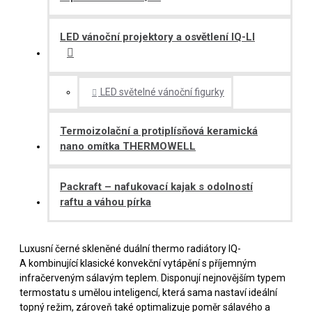
LED vánoční projektory a osvětlení IQ-LI
LED světelné vánoční figurky
Termoizolační a protiplísňová keramická
nano omítka THERMOWELL
Packraft – nafukovací kajak s odolností
raftu a váhou pírka
Luxusní černé skleněné duální thermo radiátory IQ-
A kombinující klasické konvekční vytápění s příjemným
infračerveným sálavým teplem. Disponují nejnovějším typem
termostatu s umělou inteligencí, která sama nastaví ideální
topný režim, zároveň také optimalizuje poměr sálavého a