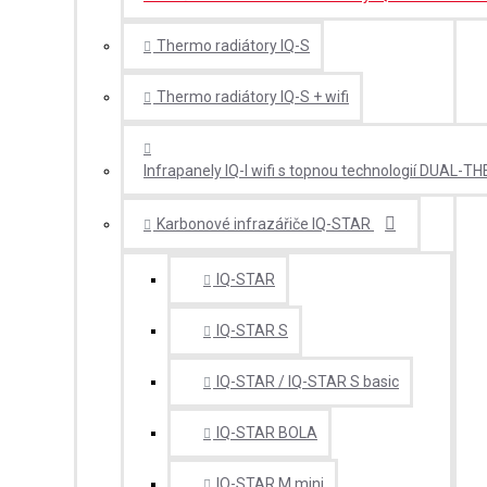
Thermo radiátory IQ-S
Thermo radiátory IQ-S + wifi
Infrapanely IQ-I wifi s topnou technologií DUAL-T
Karbonové infrazářiče IQ-STAR
IQ-STAR
IQ-STAR S
IQ-STAR / IQ-STAR S basic
IQ-STAR BOLA
IQ-STAR M mini