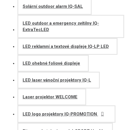
Solární outdoor alarm IQ-SAL
LED outdoor a emergency svítilny IQ-
ExtraTecLED
LED reklamní a textové displeje IQ-LP LED
LED ohebné foliové displeje
LED laser vánoční projektory IQ-L
Laser projektor WELCOME
LED logo projektory IQ-PROMOTION