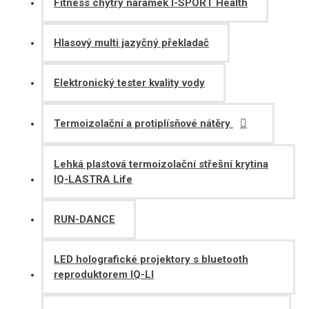
Fitness chytrý náramek I-SPORT Health
Hlasový multi jazyčný překladač
Elektronický tester kvality vody
Termoizolační a protiplísňové nátěry
Lehká plastová termoizolační střešní krytina
IQ-LASTRA Life
RUN-DANCE
LED holografické projektory s bluetooth
reproduktorem IQ-LI