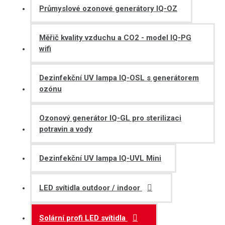
Průmyslové ozonové generátory IQ-OZ
Měřič kvality vzduchu a CO2 - model IQ-PG
wifi
Dezinfekční UV lampa IQ-OSL s generátorem
ozónu
Ozonový generátor IQ-GL pro sterilizaci
potravin a vody
Dezinfekční UV lampa IQ-UVL Mini
LED svítidla outdoor / indoor
Solární profi LED svítidla