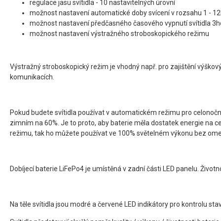
regulace jasu svítidla - 10 nastavitelných úrovní
možnost nastavení automatické doby svícení v rozsahu 1 - 1
možnost nastavení předčasného časového vypnutí svítidla 3h
možnost nastavení výstražného stroboskopického režimu
Výstražný stroboskopický režim je vhodný např. pro zajištění výšk
komunikacích.
Pokud budete svítidla používat v automatickém režimu pro celonoční 
zimním na 60%. Je to proto, aby baterie měla dostatek energie na c
režimu, tak ho můžete používat ve 100% světelném výkonu bez ome
Dobíjecí baterie LiFePo4 je umístěná v zadní části LED panelu. Životnos
Na těle svítidla jsou modré a červené LED indikátory pro kontrolu sta