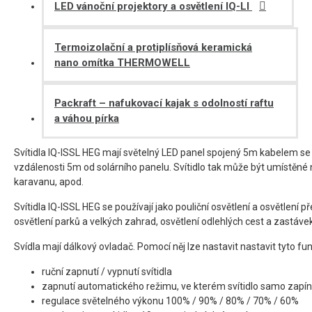
LED vánoční projektory a osvětlení IQ-LI
Termoizolační a protiplísňová keramická
nano omítka THERMOWELL
Packraft – nafukovací kajak s odolností raftu
a váhou pírka
Svítidla IQ-ISSL HEG mají světelný LED panel spojený 5m kabelem s
vzdálenosti 5m od solárního panelu. Svítidlo tak může být umístěné nej
karavanu, apod.
Svítidla IQ-ISSL HEG se používají jako pouliční osvětlení a osvětlení
osvětlení parků a velkých zahrad, osvětlení odlehlých cest a zastáve
Svídla mají dálkový ovladač. Pomocí něj lze nastavit nastavit tyto fun
ruční zapnutí / vypnutí svítidla
zapnutí automatického režimu, ve kterém svítidlo samo zapín
regulace světelného výkonu 100% / 90% / 80% / 70% / 60%