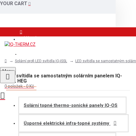
YOUR CART
Přihlášení
Registrace
Solární profi LED svítidla IQ-ISSL
LED svítidla se samostatným solár
Menu
LED svítidla se samostatným solárním panelem IQ-
ISSL HEG
0 položek - 0 Kč
Solární topné thermo-sonické panely IQ-OS
Úsporné elektrické infra-topné systémy