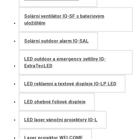
Solární ventilátor IQ-SF s bateriovým
uložištěm
Solární outdoor alarm IQ-SAL
LED outdoor a emergency svítilny IQ-
ExtraTecLED
LED reklamní a textové displeje IQ-LP LED
LED ohebné foliové displeje
LED laser vánoční projektory IQ-L
Laser projektor WELCOME