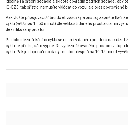
ideálně za přední sedadla a sklopte opěradla zadních sedadel, aby 
IQ-OZ5, tak přístroj nemusíte vkládat do vozu, ale přes pootevřené 
Pak vložte připojovací šňůru do el. zásuvky a přístroj zapněte tla
cyklu (většinou 1 - 60 minut) dle velikosti daného prostoru a míry j
dezinfikovaný prostor.
Po dobu dezinfekčního cyklu se nesmí v daném prostoru nacházet ž
cyklu se přístroj sám vypne. Do vydezinfikovaného prostoru vstupuj
cyklu. Pak je doporučeno daný prostor alespoň na 10-15 minut vyvětr