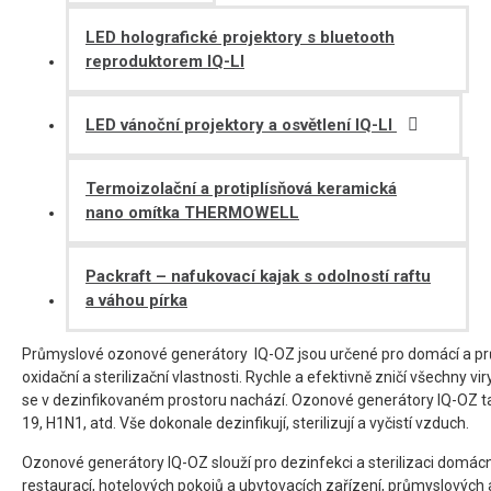
LED holografické projektory s bluetooth
reproduktorem IQ-LI
LED vánoční projektory a osvětlení IQ-LI
Termoizolační a protiplísňová keramická
nano omítka THERMOWELL
Packraft – nafukovací kajak s odolností raftu
a váhou pírka
Průmyslové ozonové generátory IQ-OZ jsou určené pro domácí a prům
oxidační a sterilizační vlastnosti. Rychle a efektivně zničí všechny vir
se v dezinfikovaném prostoru nachází. Ozonové generátory IQ-OZ také
19, H1N1, atd. Vše dokonale dezinfikují, sterilizují a vyčistí vzduch.
Ozonové generátory IQ-OZ slouží pro dezinfekci a sterilizaci domácno
restaurací, hotelových pokojů a ubytovacích zařízení, průmyslových a