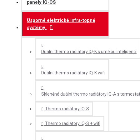
panely IQ-OS
Úsporné elektrické infra-topné
systémy
Duální thermo radiátory IQ-K s umělou inteligencí
Duální thermo radiátory IQ-K wifi
Skleněné duální thermo radiátory IQ-A s termosta
Thermo radiátory IQ-S
Thermo radiátory IQ-S + wifi