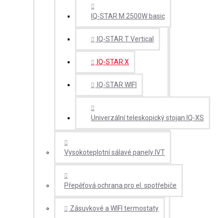
IQ-STAR M 2500W basic
IQ-STAR T Vertical
IQ-STAR X
IQ-STAR WIFI
Univerzální teleskopický stojan IQ-XS
Vysokoteplotní sálavé panely IVT
Přepěťová ochrana pro el. spotřebiče
Zásuvkové a WIFI termostaty