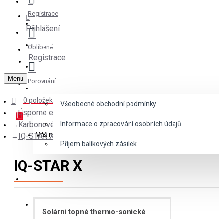
Registrace
AKCE - OUTLET
Přihlášení
POPTÁVKOVÝ FORMULÁŘ
Oblíbené
Registrace
PŮJČOVNA VOZU FORD TRANSIT H2
Menu
Porovnání
KONTAKT
0 položek - 0 Kč
Všeobecné obchodní podmínky
Úsporné elektrické infra-topné systémy
Karbonové infrazářiče IQ-STAR
Informace o zpracování osobních údajů
Váš nákupní košík je prázdný!
IQ-STAR X
Příjem balíkových zásilek
IQ-STAR X
+420 380 830 090
PO - PÁ 09.00 - 16.00 HOD.
Solární topné thermo-sonické