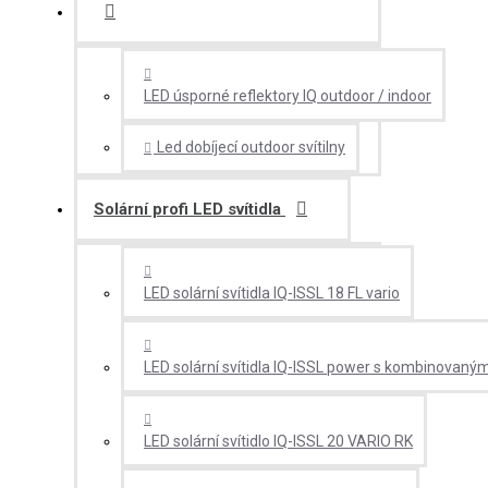
LED úsporné reflektory IQ outdoor / indoor
Led dobíjecí outdoor svítilny
Solární profi LED svítidla
LED solární svítidla IQ-ISSL 18 FL vario
LED solární svítidla IQ-ISSL power s kombinovan
LED solární svítidlo IQ-ISSL 20 VARIO RK