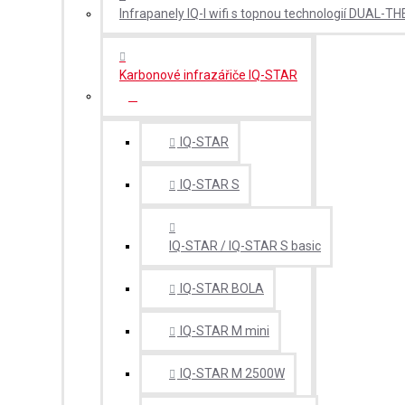
Infrapanely IQ-I wifi s topnou technologií DUAL-T
Karbonové infrazářiče IQ-STAR
IQ-STAR
IQ-STAR S
IQ-STAR / IQ-STAR S basic
IQ-STAR BOLA
IQ-STAR M mini
IQ-STAR M 2500W