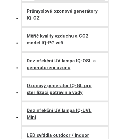
Průmyslové ozonové generátory
IQ-OZ
Měřič kvality vzduchu a CO2 -
model IQ-PG wifi
Dezinfekční UV lampa IQ-OSL s
generátorem ozónu
Ozonový generátor IQ-GL pro
sterilizaci potravin a vody
Dezinfekční UV lampa IQ-UVL
Mini
LED svítidla outdoor / indoor