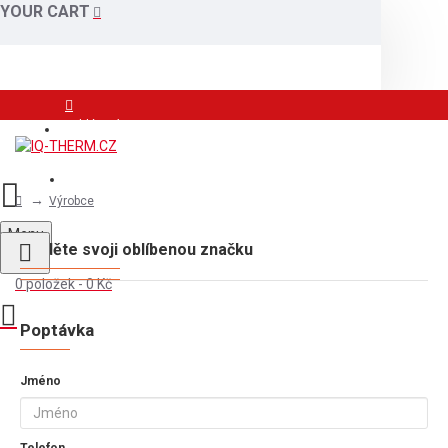
YOUR CART
Přihlášení
Registrace
Výrobce
Menu
Najděte svoji oblíbenou značku
0 položek - 0 Kč
Poptávka
Jméno