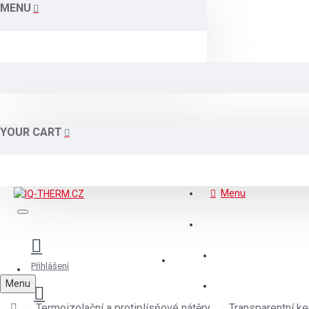
MENU
YOUR CART
Menu
AKCE - OUTLET
Přihlášení
Menu
POPTÁVKOVÝ 
Termoizolační a protiplísňové nátěry
Transparentní 