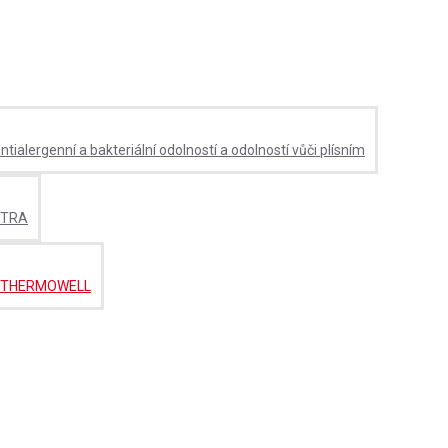
alergenní a bakteriální odolností a odolností vůči plísním
XTRA
ěny THERMOWELL