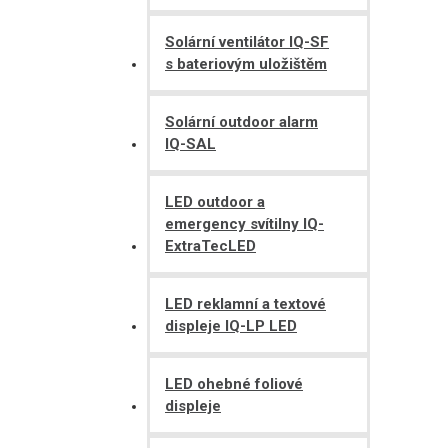
Solární ventilátor IQ-SF
s bateriovým uložištěm
Solární outdoor alarm
IQ-SAL
LED outdoor a
emergency svítilny IQ-
ExtraTecLED
LED reklamní a textové
displeje IQ-LP LED
LED ohebné foliové
displeje