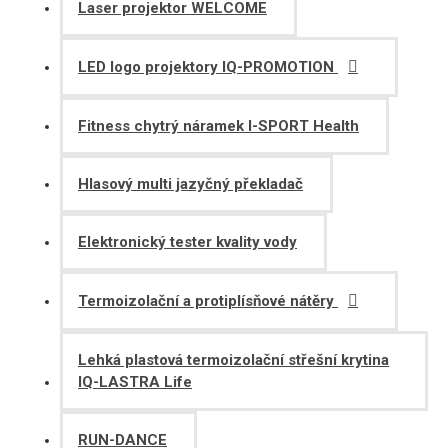
Laser projektor WELCOME
LED logo projektory IQ-PROMOTION
Fitness chytrý náramek I-SPORT Health
Hlasový multi jazyčný překladač
Elektronický tester kvality vody
Termoizolační a protiplísňové nátěry
Lehká plastová termoizolační střešní krytina
IQ-LASTRA Life
RUN-DANCE