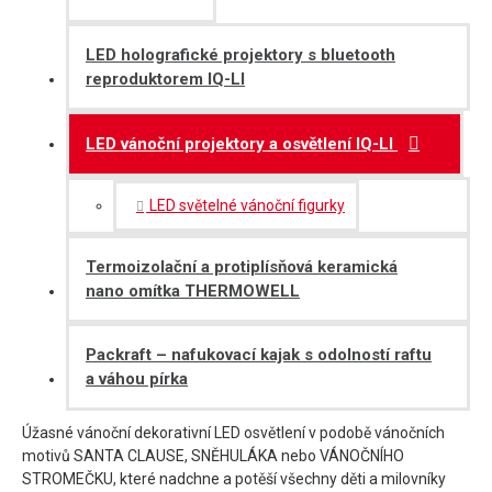
LED holografické projektory s bluetooth
reproduktorem IQ-LI
LED vánoční projektory a osvětlení IQ-LI
LED světelné vánoční figurky
Termoizolační a protiplísňová keramická
nano omítka THERMOWELL
Packraft – nafukovací kajak s odolností raftu
a váhou pírka
Úžasné vánoční dekorativní LED osvětlení v podobě vánočních
motivů SANTA CLAUSE, SNĚHULÁKA nebo VÁNOČNÍHO
STROMEČKU, které nadchne a potěší všechny děti a milovníky