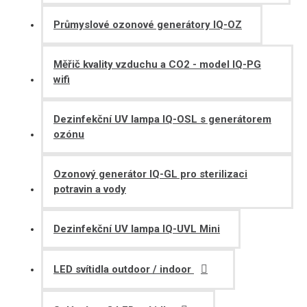
Průmyslové ozonové generátory IQ-OZ
Měřič kvality vzduchu a CO2 - model IQ-PG
wifi
Dezinfekční UV lampa IQ-OSL s generátorem
ozónu
Ozonový generátor IQ-GL pro sterilizaci
potravin a vody
Dezinfekční UV lampa IQ-UVL Mini
LED svítidla outdoor / indoor