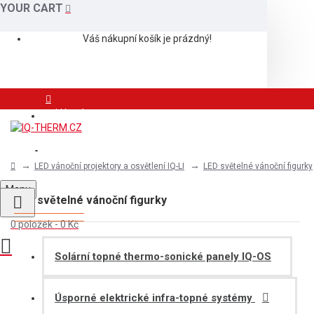
YOUR CART
Váš nákupní košík je prázdný!
Přihlášení
Registrace
LED vánoční projektory a osvětlení IQ-LI
LED světelné vánoční figurky
Menu
LED světelné vánoční figurky
0 položek - 0 Kč
Solární topné thermo-sonické panely IQ-OS
Úsporné elektrické infra-topné systémy