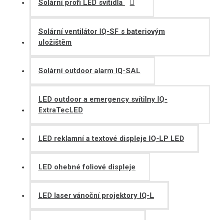
Solární profi LED svítidla
Solární ventilátor IQ-SF s bateriovým
uložištěm
Solární outdoor alarm IQ-SAL
LED outdoor a emergency svítilny IQ-
ExtraTecLED
LED reklamní a textové displeje IQ-LP LED
LED ohebné foliové displeje
LED laser vánoční projektory IQ-L