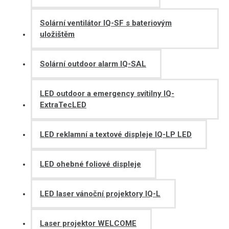
Solární ventilátor IQ-SF s bateriovým
uložištěm
Solární outdoor alarm IQ-SAL
LED outdoor a emergency svítilny IQ-
ExtraTecLED
LED reklamní a textové displeje IQ-LP LED
LED ohebné foliové displeje
LED laser vánoční projektory IQ-L
Laser projektor WELCOME