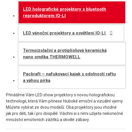
LED holografické projektory s bluetooth
reproduktorem IQ-LI
LED vánoční projektory a osvětlení IQ-LI
Termoizolační a protiplísňová keramická
nano omítka THERMOWELL
Packraft – nafukovací kajak s odolností raftu
a váhou pírka
Přinášíme Vám LED show projektory s novou holografickou
technologií, která Vám přinese hluboké emoční a vizuální vjemy.
Můžete vybírat ze dvou modelů. Oba projektory jsou vhodné
jak pro děti, tak i pro dospělé. Všichni si s nimi užijete nekonečné
množství emotivních zážitků a skvělé zábavy.