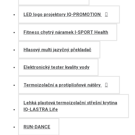
LED logo projektory IQ-PROMOTION
Fitness chytrý náramek I-SPORT Health
Hlasový multi jazyčný překladač
Elektronický tester kvality vody
Termoizolační a protiplísňové nátěry
Lehká plastová termoizolační střešní krytina
IQ-LASTRA Life
RUN-DANCE