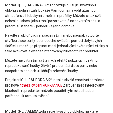
Model IQ-LI / AURORA SKY
zobrazuje pulzující hvězdnou
oblohu s polární září. Dokáže Vám doma navodit úžasnou
atmosféru s hlubokými emočními prožitky. Můžete si tak užít
nebeskou show, jakou mají pozorovatelé na severním pólu a
přitom zůstanete v pohodlí Vašeho domova.
Navolte si uklidňující relaxační režim anebo naopak vytvořte
skvělou disco párty. Jednoduché ovládání pomocí dotykových
tlačítek umožňuje přepínat mezi jednotlivými světelnými efekty a
také aktivovat a ovládat integrovaný bluetooth reproduktor.
Můžete navolit režim světelných efektů pulzujících v rytmu
reprodukované hudby. Skvělé pro domácí disco párty nebo
naopak pro poslech uklidňující relaxační hudby.
Projektor IQ-LI / AURORA SKY je také skvělá emotivní pomůcka
pro nové
fitness cvičení RUN-DANCE
Zároveň přes integrovaný
bluetooth reproduktor můžete pouštět rytmickou hudbu
potřebnou k tomuto cvičení.
Model IQ-LI / ALEXA
zobrazuje hvězdnou oblohu, na které