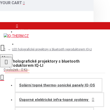
YOUR CART
Přihlášení
Registrace
LED holografické projektory s bluetooth reproduktorem IQ-LI
Menu
LED holografické projektory s bluetooth
reproduktorem IQ-LI
0 položek - 0 Kč
Solární topné thermo-sonické panely IQ-OS
Úsporné elektrické infra-topné systémy