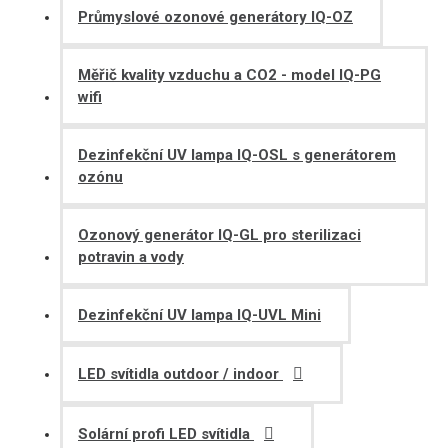
Průmyslové ozonové generátory IQ-OZ
Měřič kvality vzduchu a CO2 - model IQ-PG
wifi
Dezinfekční UV lampa IQ-OSL s generátorem
ozónu
Ozonový generátor IQ-GL pro sterilizaci
potravin a vody
Dezinfekční UV lampa IQ-UVL Mini
LED svítidla outdoor / indoor
Solární profi LED svítidla