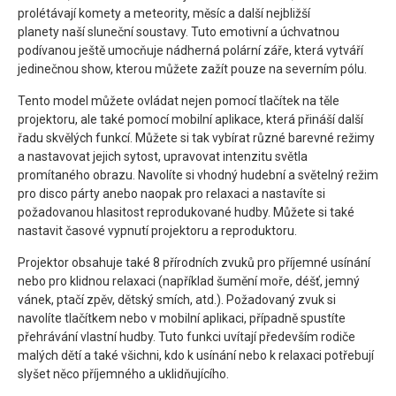
prolétávají komety a meteority, měsíc a další nejbližší
planety naší sluneční soustavy. Tuto emotivní a úchvatnou
podívanou ještě umocňuje nádherná polární záře, která vytváří
jedinečnou show, kterou můžete zažít pouze na severním pólu.
Tento model můžete ovládat nejen pomocí tlačítek na těle
projektoru, ale také pomocí mobilní aplikace, která přináší další
řadu skvělých funkcí. Můžete si tak vybírat různé barevné režimy
a nastavovat jejich sytost, upravovat intenzitu světla
promítaného obrazu. Navolíte si vhodný hudební a světelný režim
pro disco párty anebo naopak pro relaxaci a nastavíte si
požadovanou hlasitost reprodukované hudby. Můžete si také
nastavit časové vypnutí projektoru a reproduktoru.
Projektor obsahuje také 8 přírodních zvuků pro příjemné usínání
nebo pro klidnou relaxaci (například šumění moře, déšť, jemný
vánek, ptačí zpěv, dětský smích, atd.). Požadovaný zvuk si
navolíte tlačítkem nebo v mobilní aplikaci, případně spustíte
přehrávání vlastní hudby. Tuto funkci uvítají především rodiče
malých dětí a také všichni, kdo k usínání nebo k relaxaci potřebují
slyšet něco příjemného a uklidňujícího.