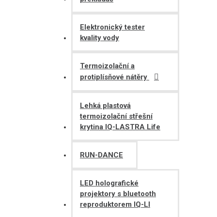
Elektronický tester
kvality vody
Termoizolační a
protiplísňové nátěry
Lehká plastová
termoizolační střešní
krytina IQ-LASTRA Life
RUN-DANCE
LED holografické
projektory s bluetooth
reproduktorem IQ-LI