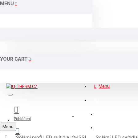
MENU
YOUR CART
Menu
AKCE - OUTLET
Přihlášení
Menu
POPTÁVKOVÝ 
Solární profi LED svítidla IQ-ISSL
Solární LED svítid