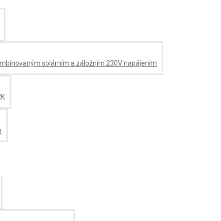
s kombinovaným solárním a záložním 230V napájením
RK
o