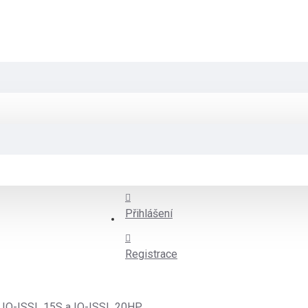
Přihlášení
Registrace
FORMULÁŘ
la IQ-ISSL 15S a IQ-ISSL 20HP