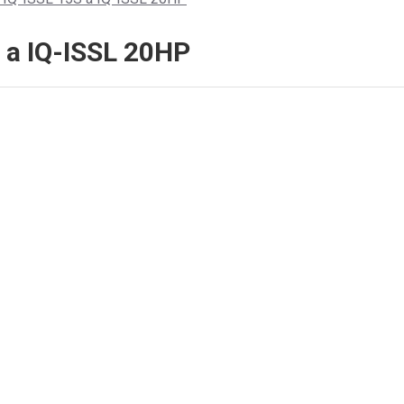
U FORD TRANSIT H2
S a IQ-ISSL 20HP
90
 - 16.00 HOD.