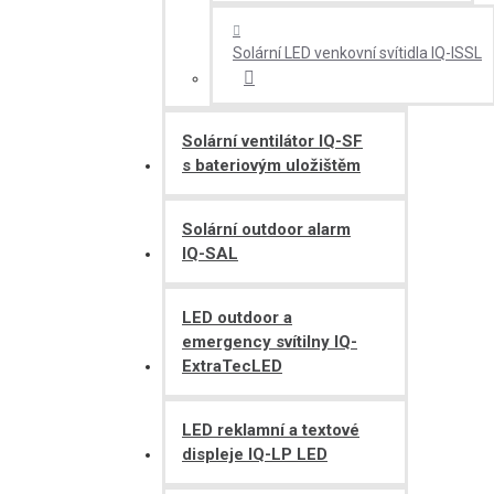
Solární LED venkovní svítidla IQ-ISSL
Solární ventilátor IQ-SF
s bateriovým uložištěm
Solární outdoor alarm
IQ-SAL
LED outdoor a
emergency svítilny IQ-
ExtraTecLED
LED reklamní a textové
displeje IQ-LP LED