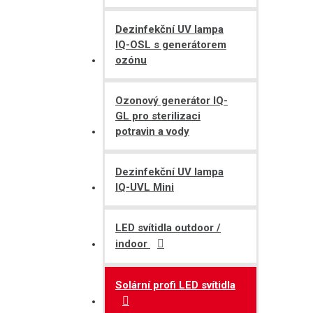
Dezinfekční UV lampa
IQ-OSL s generátorem
ozónu
Ozonový generátor IQ-
GL pro sterilizaci
potravin a vody
Dezinfekční UV lampa
IQ-UVL Mini
LED svítidla outdoor /
indoor
Solární profi LED svítidla