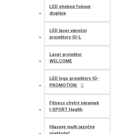
LED ohebné foliové
displeje
LED laser vánoční
projektory IQ-L
Laser projektor
WELCOME
LED logo projektory IQ-
PROMOTION
Fitness chytrý náramek
I-SPORT Health
Hlasový multi jazyčný
překladač