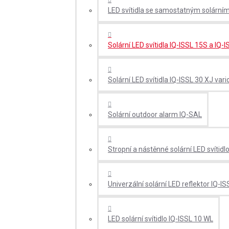
LED svítidla se samostatným solární
Solární LED svítidla IQ-ISSL 15S a IQ-
Solární LED svítidla IQ-ISSL 30 XJ vari
Solární outdoor alarm IQ-SAL
Stropní a nástěnné solární LED svítid
Univerzální solární LED reflektor IQ-I
LED solární svítidlo IQ-ISSL 10 WL