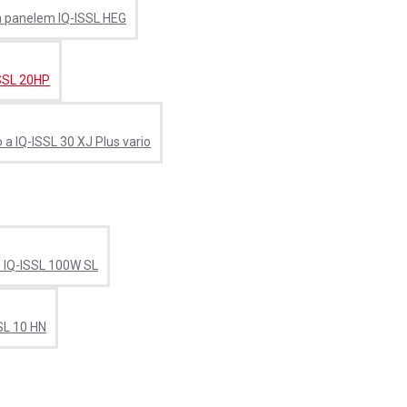
m panelem IQ-ISSL HEG
ISSL 20HP
o a IQ-ISSL 30 XJ Plus vario
lo IQ-ISSL 100W SL
SSL 10 HN