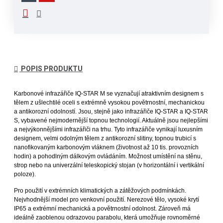
POPIS PRODUKTU
Karbonové infrazářiče IQ-STAR M se vyznačují atraktivním designem s
tělem z ušlechtilé oceli s extrémně vysokou povětrnostní, mechanickou
a antikorozní odolností. Jsou, stejně jako infrazářiče IQ-STAR a IQ-STAR
S
, vybavené nejmodernější topnou technologií. Aktuálně jsou nejlepšími
a nejvýkonnějšími infrazářiči na trhu. Tyto infrazářiče vynikají luxusním
designem, velmi odolným tělem z antikorozní slitiny, topnou trubicí s
nanofikovaným karbonovým vláknem (životnost až 10 tis. provozních
hodin) a pohodlným dálkovým ovládáním.
Možnost umístění na stěnu,
strop nebo na univerzální teleskopický stojan (v horizontální i vertikální
poloze).
Pro použití v extrémních klimatických a zátěžových podmínkách.
Nejvhodnější model
pro venkovní použití. Nerezové tělo, vysoké krytí
IP65 a extrémní mechanická a povětrnostní odolnost. Zároveň má
ideálně zaoblenou odrazovou parabolu, která umožňuje rovnoměrné