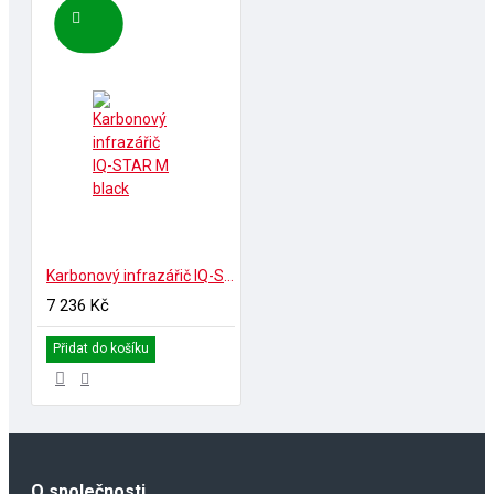
Karbonový infrazářič IQ-STAR M black
7 236 Kč
Přidat do košíku