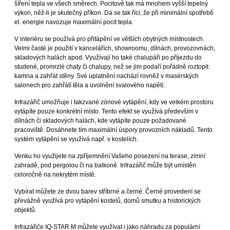
šíření tepla ve všech směrech. Pocitově tak má mnohem vyšší tepelný
výkon, něž-li je skutečný příkon. Dá se tak říci, že při minimální spotřebě
el. energie navozuje maximální pocit tepla.
V interiéru se používá pro přitápění ve větších obytných místnostech.
Velmi časté je použití v kancelářích, showroomu, dílnách, provozovnách,
skladových halách apod. Využívají ho také chalupáři po příjezdu do
studené, promrzlé chaty či chalupy, než se jim podaří pořádně roztopit
kamna a zahřát stěny. Své uplatnění nachází rovněž v masérských
salonech pro zahřátí těla a uvolnění svalového napětí.
Infrazářič umožňuje i takzvané zónové vytápění, kdy ve velkém prostoru
vytápíte pouze konkrétní místo. Tento efekt se využívá především v
dílnách či skladových halách, kde vytápíte pouze požadované
pracoviště. Dosáhnete tím maximální úspory provozních nákladů. Tento
systém vytápění se využívá např. v kostelích.
Venku ho využijete na zpříjemnění Vašeho posezení na terase, zimní
zahradě, pod pergolou či na balkoně. Infrazářič může být umístěn
celoročně na nekrytém místě.
Vybírat můžete ze dvou barev stříbrné a černé. Černé provedení se
převážně využívá pro vytápění kostelů, domů smutku a historických
objektů.
Infrazářiče IQ-STAR M můžete využívat i jako náhradu za populární