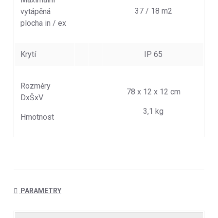
37 / 18 m2
vytápěná
plocha in / ex
Krytí
IP 65
Rozměry
78 x 12 x 12 cm
DxŠxV
3,1 kg
Hmotnost
PARAMETRY