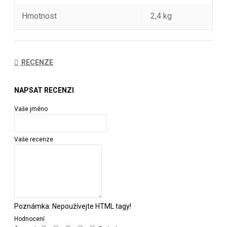
Hmotnost
2,4 kg
RECENZE
Pro tento výrobek nebyly nalezeny žádné recenze.
NAPSAT RECENZI
Vaše jméno
Vaše recenze
Poznámka:
Nepoužívejte HTML tagy!