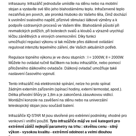
infrasauny. Infrazářič jednoduše umístíte na stěnu nebo na mobilní
stojan a vystavíte své tělo jeho blahodárnému teplu. Infračervené teplo
nezahřívá jen povrch, ale proniká hluboko do Vašeho těla, čímž dochází
k uvolnění svalového napětí, příznivé stimulaci látkové výměny a k
podpoře ozdravných procesů ve Vašem těle. Blahodárně působí při
revmatických potížích, při bolestech svalů a kloubů a výrazně urychlují
léčbu zánětlivých a virových onemocnění. Díky funkci
umožňující regulaci výkonu si tak můžete přes dálkové ovládání
regulovat intenzitu tepelného záření, dle Vašich aktuálních potřeb.
Regulace topného výkonu je ve dvou stupních : I = 1000W, II = 2000W.
Můžete ho ovládat ručně tlačítkem na boku infrazářiče, nebo pomocí
přiloženého dálkového ovladače. Dálkový ovladač umožňuje také
nastavení časového vypnutí.
Tento infrazářič má elektronické spínání, nelze ho proto spínat
žádným externím zařízením (spínací hodiny, externí termostat, apod.).
Délka přívodní šňůry je 1,8m a je zakončená zásuvkovou vidlicí.
Montážní konzole na zavěšení na stěnu nebo na univerzální
teleskopický stojan jsou součástí balení.
Infrazářiče IQ-STAR M jsou stvořené pro extrémní podmínky, vhodné pro
venkovní i vnitřní použití.
Tyto infrazářiče májí ve své kategorii pro
extrémní zátěž nejlepší parametry na trhu : skvělou cenu - silný
výkon - vysokou kvalitu - extrémní odolnost a velmi dlouhou