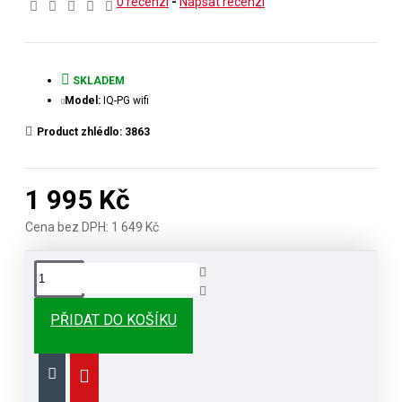
0 recenzí
-
Napsat recenzi
SKLADEM
Model:
IQ-PG wifi
Product zhlédlo: 3863
1 995 Kč
Cena bez DPH: 1 649 Kč
PŘIDAT DO KOŠÍKU