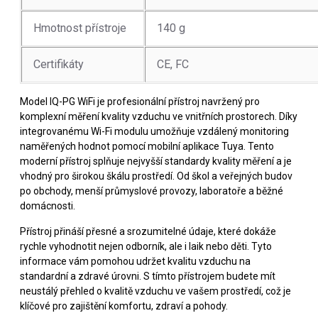
Hmotnost přístroje
140 g
Certifikáty
CE, FC
Model IQ-PG WiFi je profesionální přístroj navržený pro
komplexní měření kvality vzduchu ve vnitřních prostorech. Díky
integrovanému Wi-Fi modulu umožňuje vzdálený monitoring
naměřených hodnot pomocí mobilní aplikace Tuya. Tento
moderní přístroj splňuje nejvyšší standardy kvality měření a je
vhodný pro širokou škálu prostředí. Od škol a veřejných budov
po obchody, menší průmyslové provozy, laboratoře a běžné
domácnosti.
Přístroj přináší přesné a srozumitelné údaje, které dokáže
rychle vyhodnotit nejen odborník, ale i laik nebo děti. Tyto
informace vám pomohou udržet kvalitu vzduchu na
standardní a zdravé úrovni. S tímto přístrojem budete mít
neustálý přehled o kvalitě vzduchu ve vašem prostředí, což je
klíčové pro zajištění komfortu, zdraví a pohody.