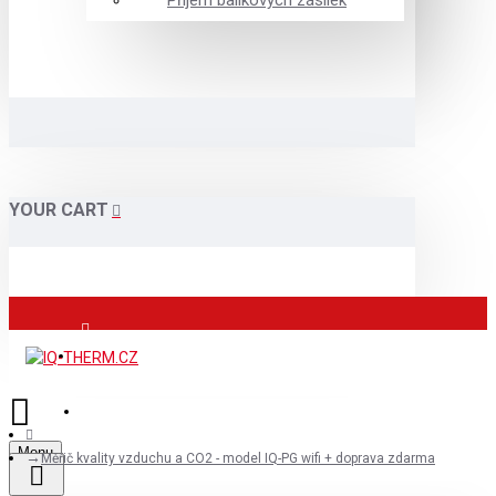
Příjem balíkových zásilek
YOUR CART
Přihlášení
Registrace
Menu
Měřič kvality vzduchu a CO2 - model IQ-PG wifi + doprava zdarma