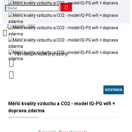
0 položek - 0 Kč
Váš nákupní košík je prázdný!
NOVINKA
Měřič kvality vzduchu a CO2 - model IQ-PG wifi +
doprava zdarma