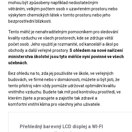
mohou být způsobeny například nedostatečným
větráním, velkým počtem osob v uzavřeném prostoru nebo
výskytem chemických látek v tomto prostoru nebo jeho
bezprostřední blízkosti.
Tento měřič je nenahraditelným pomocníkem pro sledování
kvality vzduchu ve všech prostorech, kde se zdržuje větší
počet osob. Jeho využití je rozmanité, od kanceláří a škol po
obchody a další veřejné prostory.
S ohledem na nové nařízení
ministerstva školství jsou tyto měřiče nyní povinné ve všech
učebnách.
Bez ohledu na to, zda jej používáte ve škole, ve veřejných
budovách, ve firmě nebo v domácnosti, můžete si být jisti, že
tento přístroj vám vždy pomůže udržovat optimální kvalitu
vnitřního vzduchu. Budete tak mít pod kontrolou prostředí, ve
kterém žijete a pracujete a zajistíte tak zdravé a
komfortní vnitřní klima pro všechny jeho uživatele.
Přehledný barevný LCD displej a WI-FI