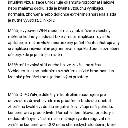
intuitivní vizualizace umožňuje okamžitě rozpoznat i laikovi
nebo malému děcku, zda je kvalita vzduchu vynikající,
normální, zhoršená nebo dokonce extrémně zhoršená a zda
je nutné vyvětrat, či nikoliv.
Měřič je vybaven WI-FI modulem a vy tak můžete všechny
měřené hodnoty sledovat také v mobilní aplikaci Tuya. Do
aplikace je možné vložit neomezený počet těchto přístrojů a ty
si v aplikaci individuálně pojmenovat, například podle označení
učebny, kde je přístroj umístěn.
Měřič může volně stát anebo ho lze zavěsit na stěnu.
Vzhledem ke kompaktním rozměrům a nízké hmotnosti ho
lze také přenášet mezi jednotlivými prostory.
Měřič IQ-PG WiFi je důležitým kontrolním nástrojem pro
udržování zdravého vnitřního prostředí v budovách, neboť
zhoršená kvalita vzduchu negativně ovlivňuje naši pohodu,
koncentraci a produktivitu. Pomáhá identifikovat prostory s
nedostatečným větráním a umožňuje rychle reagovat na
zvýšené koncentrace CO2 nebo chemických sloučenin, které