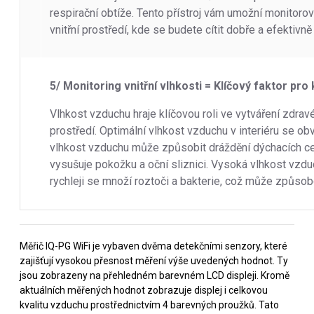
respirační obtíže. Tento přístroj vám umožní monitorova
vnitřní prostředí, kde se budete cítit dobře a efektivně
5/ Monitoring vnitřní vlhkosti = Klíčový faktor pro
Vlhkost vzduchu hraje klíčovou roli ve vytváření zdrav
prostředí. Optimální vlhkost vzduchu v interiéru se o
vlhkost vzduchu může způsobit dráždění dýchacích ces
vysušuje pokožku a oční sliznici. Vysoká vlhkost vzduc
rychleji se množí roztoči a bakterie, což může způsob
Měřič IQ-PG WiFi je vybaven dvěma detekčními senzory, které
zajišťují vysokou přesnost měření výše uvedených hodnot. Ty
jsou zobrazeny na přehledném barevném LCD displeji. Kromě
aktuálních měřených hodnot zobrazuje displej i celkovou
kvalitu vzduchu prostřednictvím 4 barevných proužků. Tato