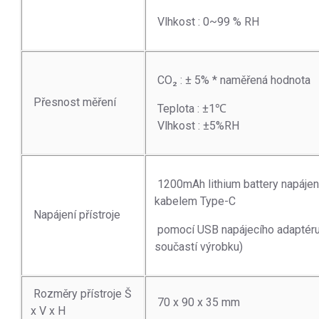
Vlhkost : 0~99 % RH
CO₂ : ± 5% * naměřená hodnota
Přesnost měření
Teplota : ±1℃
Vlhkost : ±5%RH
1200mAh lithium battery napáje
kabelem Type-C
Napájení přístroje
pomocí USB napájecího adaptéru
součastí výrobku)
Rozměry přístroje Š
70 x 90 x 35 mm
x V x H