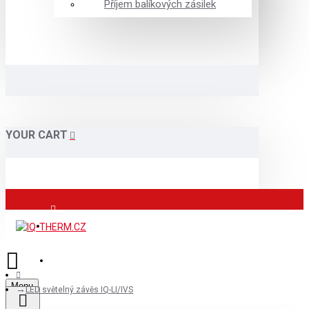
Příjem balíkových zásilek
YOUR CART
Přihlášení
Registrace
Menu
LED světelný závěs IQ-LI/IVS