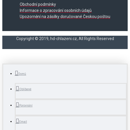
Obchodní podmínky
Informace o zpracování osobních údajů
Upozornění na zásilky doručované Českou poštou
Copyright © 2019, hd-chlazeni.cz, All Rights Reserved
Domů
Oblíbené
Porovnání
Email