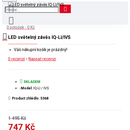
0 položek - 0 Kč
LED světelný závěs IQ-LI/IVS
Váš nákupní košík je prázdný!
0 recenzí
-
Napsat recenzi
SKLADEM
Model:
IQ-LI / IVS
Product zhlédlo: 5368
1 495 Kč
747 Kč